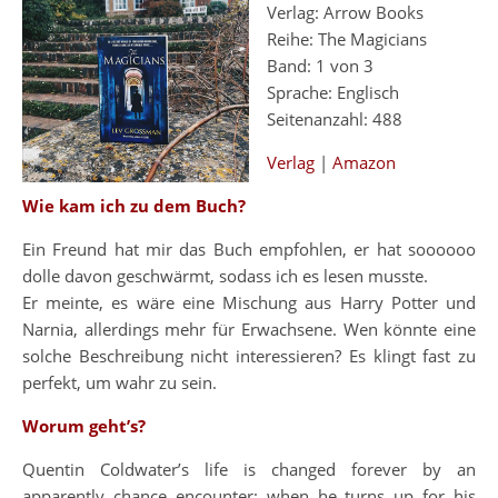
Verlag: Arrow Books
Reihe: The Magicians
Band: 1 von 3
Sprache: Englisch
Seitenanzahl: 488
Verlag
|
Amazon
Wie kam ich zu dem Buch?
Ein Freund hat mir das Buch empfohlen, er hat soooooo
dolle davon geschwärmt, sodass ich es lesen musste.
Er meinte, es wäre eine Mischung aus Harry Potter und
Narnia, allerdings mehr für Erwachsene. Wen könnte eine
solche Beschreibung nicht interessieren? Es klingt fast zu
perfekt, um wahr zu sein.
Worum geht’s?
Quentin Coldwater’s life is changed forever by an
apparently chance encounter: when he turns up for his