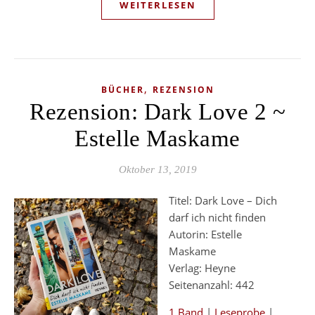
WEITERLESEN
,
BÜCHER
REZENSION
Rezension: Dark Love 2 ~
Estelle Maskame
Oktober 13, 2019
Titel: Dark Love – Dich
darf ich nicht finden
Autorin: Estelle
Maskame
Verlag: Heyne
Seitenanzahl: 442
1.Band
|
Leseprobe
|