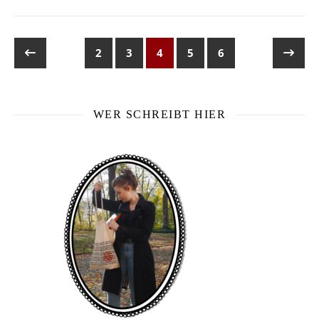
2
3
4
5
6
WER SCHREIBT HIER