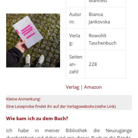
Manifest
Autor
Bianca
in:
Jankovska
Verla
Rowohlt
g:
Taschenbuch
Seiten
an-
228
zahl:
Verlag
|
Amazon
Kleine Anmerkung:
Eine Leseprobe findet ihr auf der Verlagswebsite (siehe Link)
Wie kam ich zu dem Buch?
Ich habe in meiner Bibliothek die Neuzugänge
durchstöbert und dabei viel mir dieses Buch in die Bände.